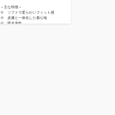
～主な特徴～
※ ソフトで柔らかいフィット感
※ 皮膚と一体化した着心地
※ 吸水速乾
※ ＵＶコントロール性能
※ 段階的着圧設計
～こんな方におススメ～
着心地、肌触りが重視の方
着圧ウェア（締め付け）が苦手な方
着圧ウェアを着た事がなく締め付けが不
安な方
筋肉ができあがっている方（より筋肉の
動きをスムーズにしたいアスリートな
ど）